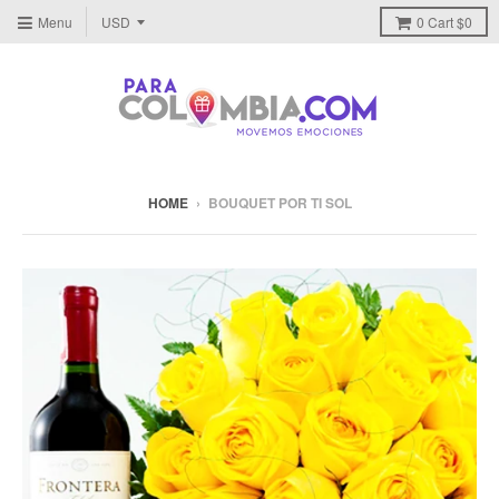
Menu
0
Cart
$0
HOME
›
BOUQUET POR TI SOL