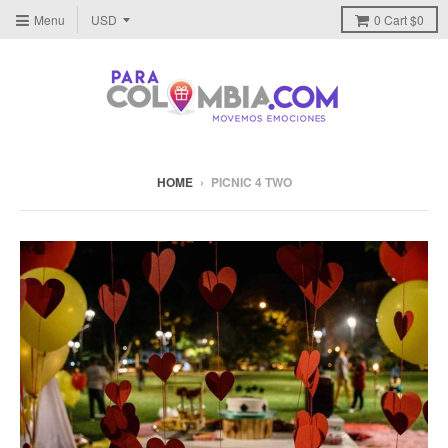
Menu
0
Cart
$0
HOME
›
PICNIC 4 TWO